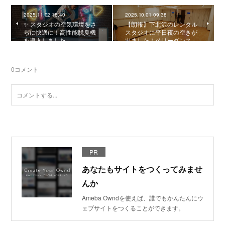
2025.11.02 18:40
2025.10.01 09:38
✨ スタジオの空気環境をさ
【朗報】下北沢のレンタル
らに快適に！高性能脱臭機
スタジオに平日夜の空きが
を導入しました
出ました！ベリーダンス…
0
コメント
PR
あなたもサイトをつくってみませ
んか
Ameba Owndを使えば、誰でもかんたんにウ
ェブサイトをつくることができます。