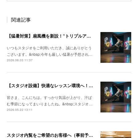
関連記事
【猛暑対策】扇風機を新設！“トリプルアクセル級”の快適レッスン空間へ
いつもスタジオをご利用いただき、誠にありがとう
ございます。&nbsp;今年も厳しい猛暑が予想され…
2026.08.03 11:37
【スタジオ設備】快適なレッスン環境へ！壁掛サーキュレーターを新設しました
皆さま、こんにちは。すっかり気温が上がり、汗ば
む季節になってまいりましたね。&nbsp;スタジオ…
2026.05.22 13:11
スタジオ内覧をご希望のお客様へ（事前予約制のご案内）