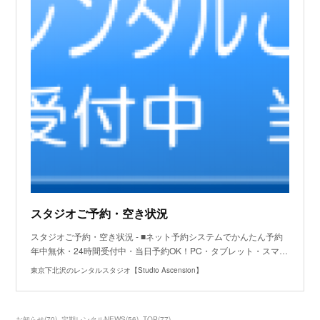
スタジオご予約・空き状況
スタジオご予約・空き状況 - ■ネット予約システムでかんたん予約
年中無休・24時間受付中・当日予約OK！PC・タブレット・スマ…
東京下北沢のレンタルスタジオ【Studio Ascension】
お知らせ
(
70
)
定期レンタルNEWS
(
56
)
TOP
(
77
)