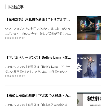
関連記事
【猛暑対策】扇風機を新設！“トリプルアクセル級”の快適レッスン空間へ
いつもスタジオをご利用いただき、誠にありがとう
ございます。&nbsp;今年も厳しい猛暑が予想され…
2026.08.03 11:37
【下北沢ベリーダンス】Belly's Lana《体験レッスン受付中》
このレッスンの主催団体は「Belly's Lana」(ベリー
ダンス教室団体)です。クラスは、主催団体がスタ…
2026.07.30 13:26
【楊式太極拳の基礎】下北沢で太極拳・カンフー・少林拳
このレッスンの主催団体は「山本高弘太極拳教室」