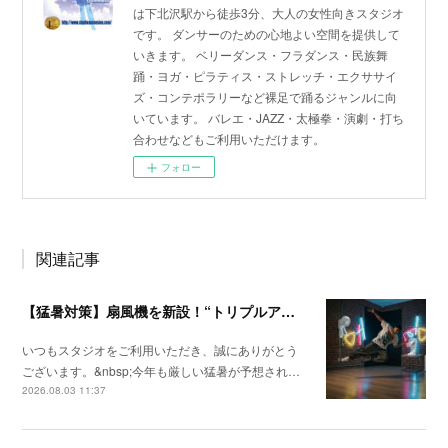
は下北沢駅から徒歩3分、大人の女性向きスタジオ
です。 ダンサーのための心地よい空間を提供して
いきます。 ベリーダンス・フラダンス・民族舞
踊・ヨガ・ピラティス・ストレッチ・エクササイ
ズ・コンテポラリーなど裸足で踊るジャンルに向
いています。 バレエ・JAZZ・太極拳・演劇・打ち
合わせなどもご利用いただけます。
フォロー
関連記事
【猛暑対策】扇風機を新設！“トリプルアクセル級”の快適レッスン空間へ
いつもスタジオをご利用いただき、誠にありがとう
ございます。&nbsp;今年も厳しい猛暑が予想され…
2026.08.03 11:37